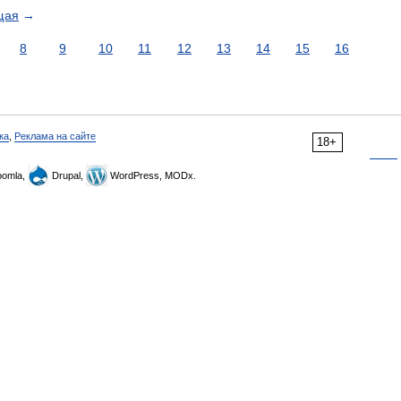
щая
→
8
9
10
11
12
13
14
15
16
ка
,
Реклама на сайте
18+
omla,
Drupal,
WordPress, MODx.