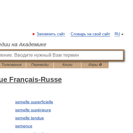
Запомнить сайт
Словарь на свой сайт
RU
едии на Академике
Толкования
Переводы
Книги
Игры ⚽
que Français-Russe
semelle superficielle
semelle supérieure
semelle tendue
semence