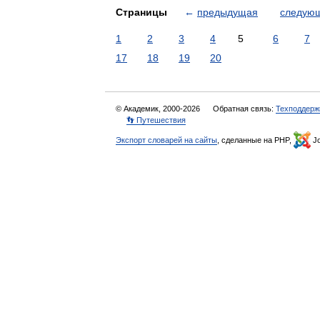
Страницы
←
предыдущая
следую
1
2
3
4
5
6
7
17
18
19
20
© Академик, 2000-2026
Обратная связь:
Техподдерж
👣 Путешествия
Экспорт словарей на сайты
, сделанные на PHP,
Jo