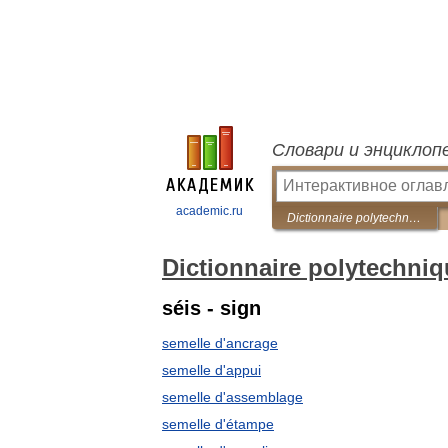
Словари и энциклоп
academic.ru
Dictionnaire polytechnique Français-Russe
Dictionnaire polytechni
séis - sign
semelle d'ancrage
semelle d'appui
semelle d'assemblage
semelle d'étampe